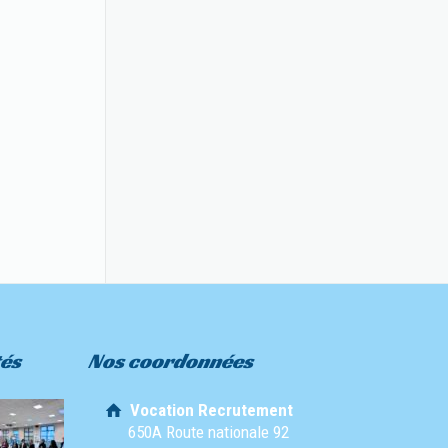
tés
Nos coordonnées
Vocation Recrutement
650A Route nationale 92