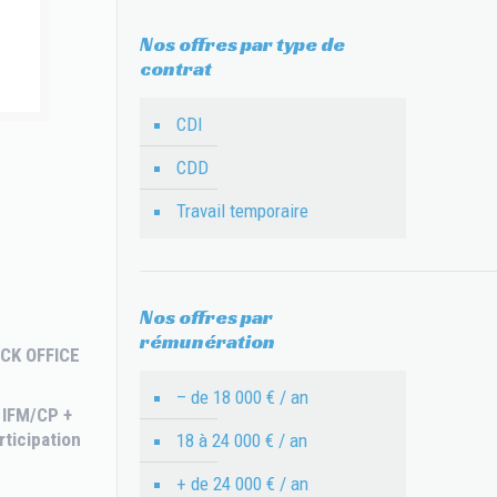
Nos offres par type de
contrat
CDI
CDD
Travail temporaire
Nos offres par
rémunération
ACK OFFICE
– de 18 000 € / an
 IFM/CP +
rticipation
18 à 24 000 € / an
+ de 24 000 € / an