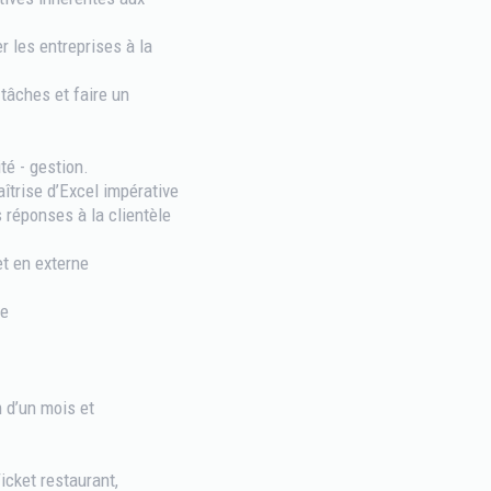
er les entreprises à la
 tâches et faire un
té - gestion.
aîtrise d’Excel impérative
s réponses à la clientèle
et en externe
ce
m d’un mois et
icket restaurant,