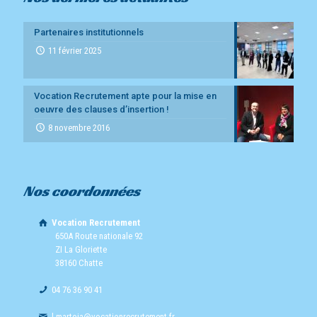
Partenaires institutionnels
11 février 2025
Vocation Recrutement apte pour la mise en
oeuvre des clauses d’insertion !
8 novembre 2016
Nos coordonnées
Vocation Recrutement
650A Route nationale 92
ZI La Gloriette
38160 Chatte
04 76 36 90 41
l.martoia@vocationrecrutement.fr