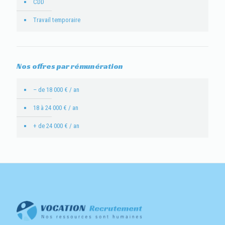
CDD
Travail temporaire
Nos offres par rémunération
– de 18 000 € / an
18 à 24 000 € / an
+ de 24 000 € / an