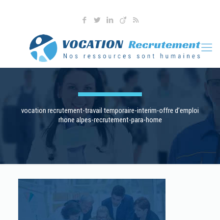
04 76 36 90 41
l.martoia@vocationrecrutement.fr
vocation recrutement-travail temporaire-interim-offre d’emploi
rhone alpes-recrutement-para-home