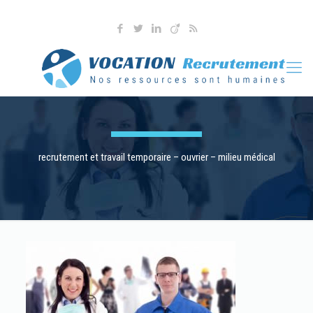
04 76 36 90 41
l.martoia@vocationrecrutement.fr
recrutement et travail temporaire – ouvrier – milieu médical