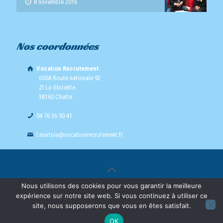
8 novembre 2016
Nos coordonnées
Vocation Recrutement
650A Route nationale 92
ZI La Gloriette
38160 Chatte
04 76 36 90 41
l.martoia@vocationrecrutement.fr
Nous utilisons des cookies pour vous garantir la meilleure
© 2016 Vocation Recrutement - Réalisé par
Boostacom
et
Licom
expérience sur notre site web. Si vous continuez à utiliser ce
Développement
|
Mentions Légales
|
RGPD
site, nous supposerons que vous en êtes satisfait.
OK