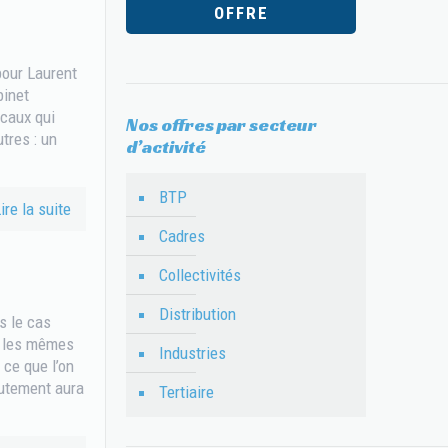
OFFRE
pour Laurent
binet
caux qui
Nos offres par secteur
tres : un
d’activité
BTP
ire la suite
Cadres
Collectivités
Distribution
us le cas
s les mêmes
Industries
 ce que l’on
rutement aura
Tertiaire