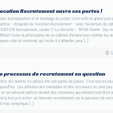
ocation Recrutement ouvre ses portes !
rès la préparation et le montage du projet, c’est enfin le grand jour 
rtoia – dirigeant de Vocation Recrutement – avec l’ouverture du ca
OCATION Recrutement, située ZI La Gloriette – 38160 Chatte. Des lo
flètent toute la philosophie de ce cabinet d’emploi pas comme les au
pace clair et convivial, qui incite à s’attarder, pour
[…]
L
e processus de recrutement en question
tirer les talents n’a jamais été une partie de plaisir. C’est encore pl
ujourd’hui. Les attentes des candidats et des recruteurs ne sont pa
 on se retrouve parfois devant des situations qui mènent tout droit à
ut à tout prix éviter: un mauvais recrutement car le parcours de rec
é trop compliqué,
[…]