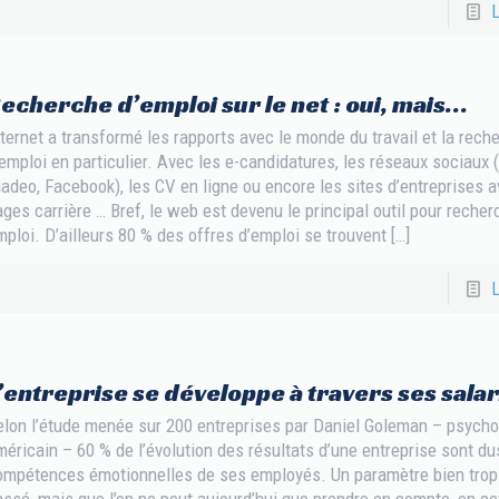
L
echerche d’emploi sur le net : oui, mais…
ternet a transformé les rapports avec le monde du travail et la rech
emploi en particulier. Avec les e-candidatures, les réseaux sociaux (
adeo, Facebook), les CV en ligne ou encore les sites d’entreprises 
ges carrière … Bref, le web est devenu le principal outil pour recher
ploi. D’ailleurs 80 % des offres d’emploi se trouvent
[…]
L
’entreprise se développe à travers ses salar
elon l’étude menée sur 200 entreprises par Daniel Goleman – psych
éricain – 60 % de l’évolution des résultats d’une entreprise sont du
ompétences émotionnelles de ses employés. Un paramètre bien trop 
ssé, mais que l’on ne peut aujourd’hui que prendre en compte, en c