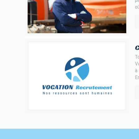
o
C
T
V
à
E