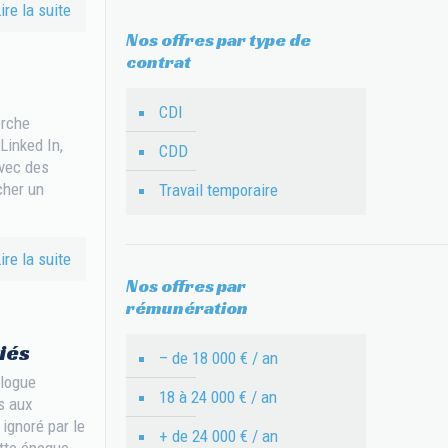
ire la suite
Nos offres par type de
contrat
CDI
erche
Linked In,
CDD
avec des
cher un
Travail temporaire
ire la suite
Nos offres par
rémunération
iés
– de 18 000 € / an
ologue
18 à 24 000 € / an
s aux
ignoré par le
+ de 24 000 € / an
ette époque