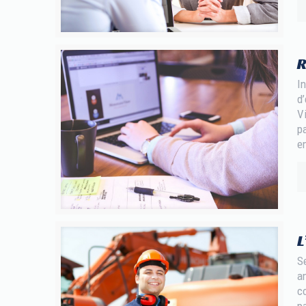
R
In
d’
Vi
pa
em
L
S
am
c
pa