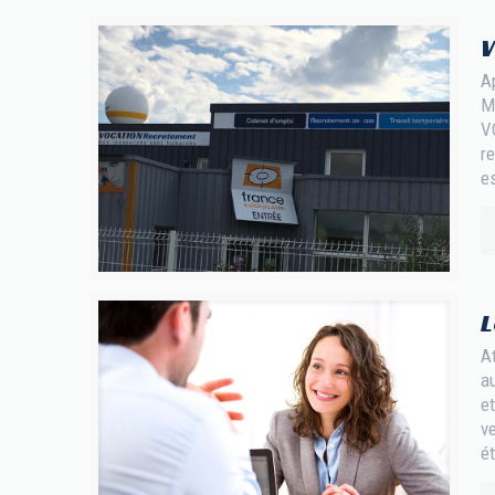
V
Ap
Ma
V
re
es
L
At
a
et
ve
ét