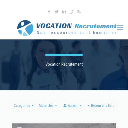
04 76 36 90 41
l.martoia@vocationrecrutement.fr
Vocation Recrutement
Catégories
Mots clés
Auteur
Retour à la liste